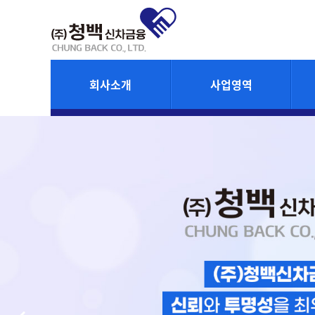
회사소개
사업영역
인사말
렌트
오시는길
리스
할부