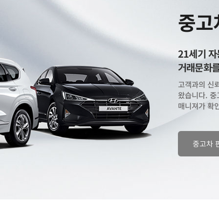
중고
21세기 
거래문화를
고객과의 신뢰
왔습니다. 중
매니져가 확인
중고차 