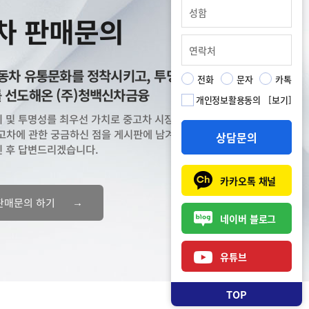
차 판매문의
자동차 유통문화를 정착시키고, 투명한 중고차
전화
문자
카톡
 선도해온 (주)청백신차금융
개인정보활용동의
[보기]
 및 투명성를 최우선 가치로 중고차 시장의 변화를 주도해
고차에 관한 궁금하신 점을 게시판에 남겨 주시면 담당
상담문의
 후 답변드리겠습니다.
카카오톡 채널
→
판매문의 하기
네이버 블로그
유튜브
TOP