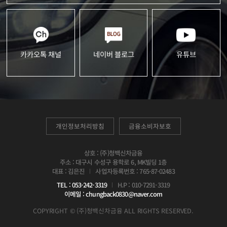
카카오톡 채널
네이버 블로그
유튜브
개인정보처리방침
금융소비자보호
상호 : (주)청백신차금융
주소 : 대구시 수성구 용학로 6, MK빌딩 1층
사업자등록번호 : 765-87-02483
대표 : 김은진
H.P : 010-7291-3319
TEL : 053-242-3319
이메일 : chungback0830@naver.com
ALL RIGHTS RESERVED.
(주)청백신차금융
COPYRIGHT ©