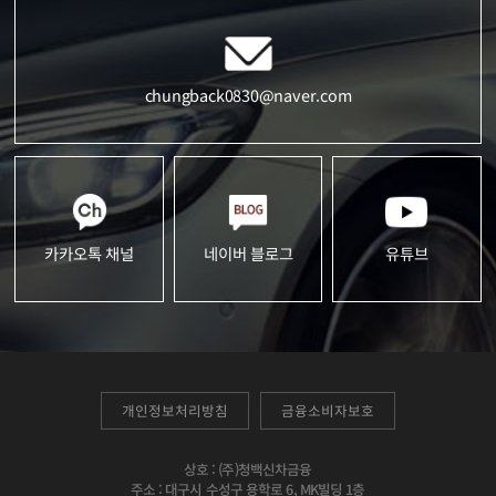
chungback0830@naver.com
카카오톡 채널
네이버 블로그
유튜브
개인정보처리방침
금융소비자보호
상호 : (주)청백신차금융
주소 : 대구시 수성구 용학로 6, MK빌딩 1층