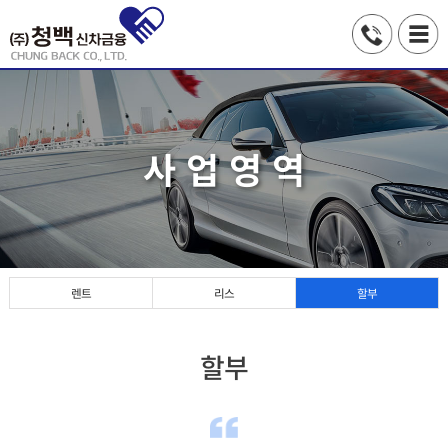
사 업 영 역
렌트
리스
할부
할부