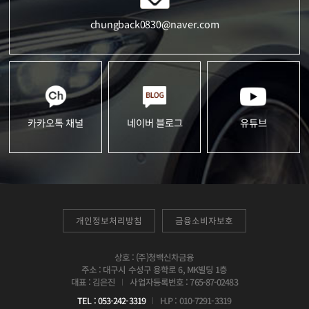
chungback0830@naver.com
카카오톡 채널
네이버 블로그
유튜브
개인정보처리방침
금융소비자보호
상호 : (주)청백신차금융
주소 : 대구시 수성구 용학로 6, MK빌딩 1층
사업자등록번호 : 765-87-02483
대표 : 김은진
H.P : 010-7291-3319
TEL : 053-242-3319